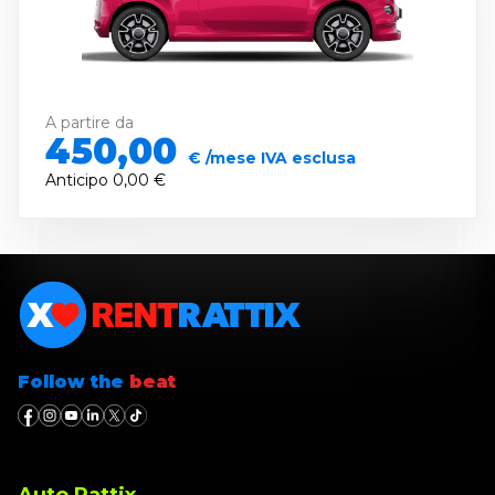
A partire da
450,00
€ /mese IVA esclusa
Anticipo
0,00 €
Follow the
beat