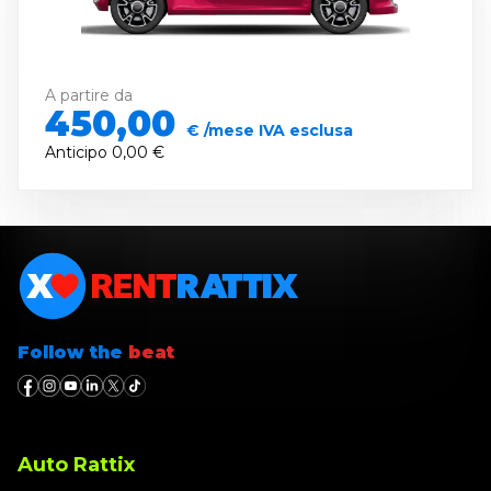
A partire da
450,00
€ /mese IVA esclusa
Anticipo
0,00 €
Follow the
beat
Auto Rattix