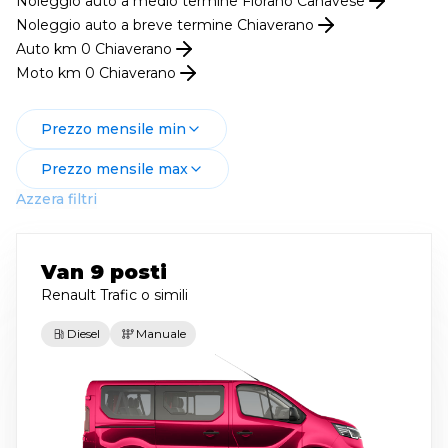
Noleggio
auto
a medio termine
Fiorano Canavese
Noleggio
auto
a breve termine
Chiaverano
Auto km 0
Chiaverano
Moto km 0
Chiaverano
Prezzo mensile min
Prezzo mensile max
Azzera filtri
Van 9 posti
Renault Trafic
o simili
Diesel
Manuale