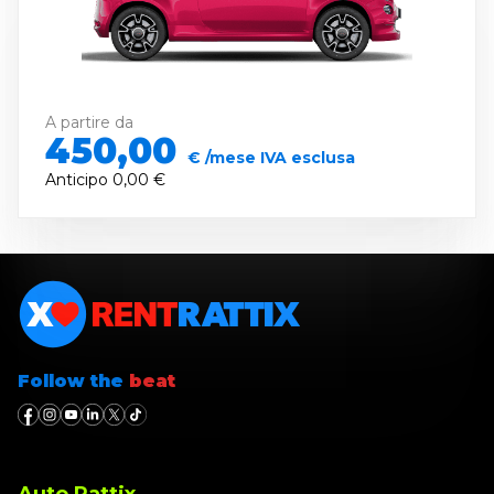
A partire da
450,00
€ /mese IVA esclusa
Anticipo
0,00 €
Follow the
beat