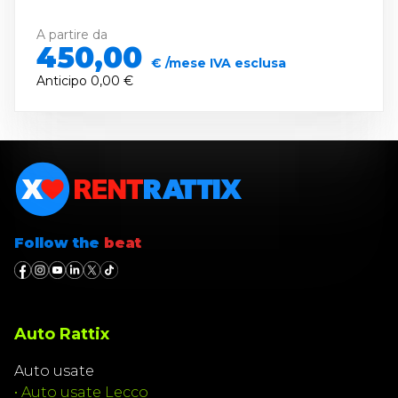
A partire da
450,00
€ /mese IVA esclusa
Anticipo
0,00 €
Follow the
beat
Auto Rattix
Auto usate
•
Auto usate Lecco