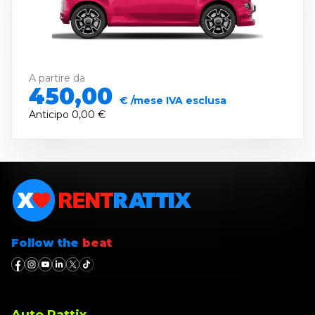
A partire da
450,00
€ /mese IVA esclusa
Anticipo
0,00 €
Follow the
beat