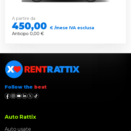
A partire da
450,00
€ /mese IVA esclusa
Anticipo
0,00 €
Follow the
beat
Auto Rattix
Auto usate