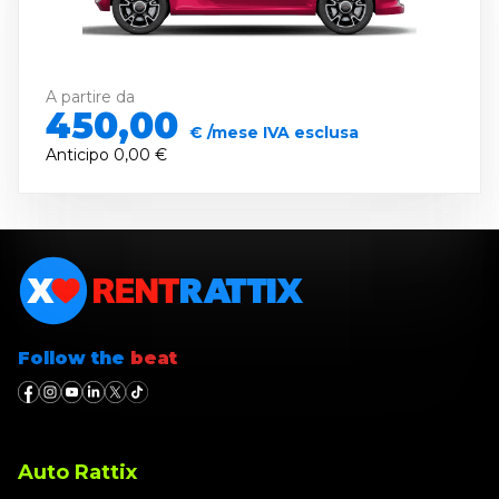
A partire da
450,00
€ /mese IVA esclusa
Anticipo
0,00 €
Follow the
beat
Auto Rattix