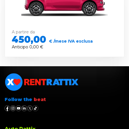
A partire da
450,00
€ /mese IVA esclusa
Anticipo
0,00 €
Follow the
beat