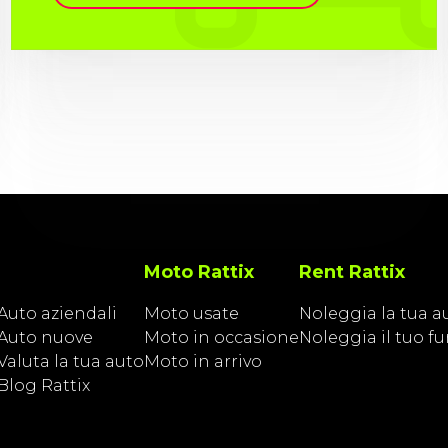
Moto Rattix
Rent Rattix
Auto aziendali
Moto usate
Noleggia la tua a
Auto nuove
Moto in occasione
Noleggia il tuo f
Valuta la tua auto
Moto in arrivo
Blog Rattix