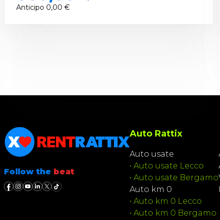
Anticipo
0,00 €
Auto Rattix
Auto usate
•
Auto usate Lecco
Follow the
beat
•
Auto usate Bergamo
Auto km 0
•
Auto km 0 Lecco
•
Auto km 0 Bergamo