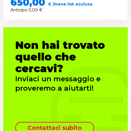
650,00
€ /mese IVA esclusa
Anticipo
0,00 €
Non hai trovato
quello che
cercavi?
Inviaci un messaggio e
proveremo a aiutarti!
Contattaci subito