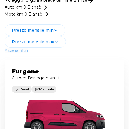
Noleggio
furgoni
a breve termine
Bianzè
Auto km 0
Bianzè
Moto km 0
Bianzè
Prezzo mensile min
Prezzo mensile max
Azzera filtri
Furgone
Citroen Berlingo
o simili
Diesel
Manuale