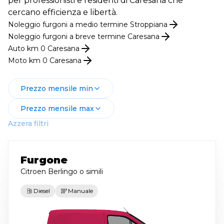
per professionisti e residenti di Caresana che
cercano efficienza e libertà.
Noleggio
furgoni
a medio termine
Stroppiana
Noleggio
furgoni
a breve termine
Caresana
Auto km 0
Caresana
Moto km 0
Caresana
Prezzo mensile min
Prezzo mensile max
Azzera filtri
Furgone
Citroen Berlingo
o simili
Diesel
Manuale