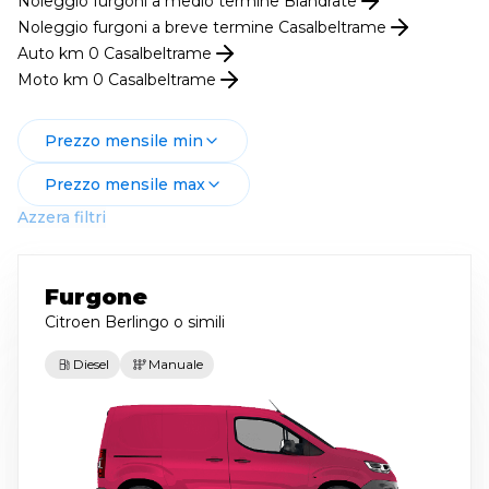
Noleggio
furgoni
a medio termine
Biandrate
Noleggio
furgoni
a breve termine
Casalbeltrame
Auto km 0
Casalbeltrame
Moto km 0
Casalbeltrame
Prezzo mensile min
Prezzo mensile max
Azzera filtri
Furgone
Citroen Berlingo
o simili
Diesel
Manuale