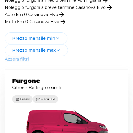
Noleggio
furgoni
a medio termine
Formigliana
Noleggio
furgoni
a breve termine
Casanova Elvo
Auto km 0
Casanova Elvo
Moto km 0
Casanova Elvo
Prezzo mensile min
Prezzo mensile max
Azzera filtri
Furgone
Citroen Berlingo
o simili
Diesel
Manuale