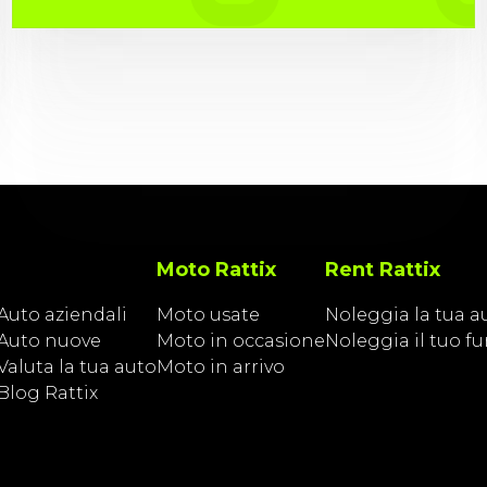
Moto Rattix
Rent Rattix
Auto aziendali
Moto usate
Noleggia la tua a
Auto nuove
Moto in occasione
Noleggia il tuo f
Valuta la tua auto
Moto in arrivo
Blog Rattix