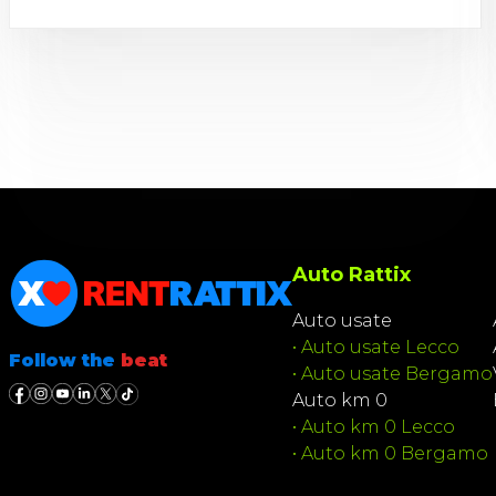
Auto Rattix
Auto usate
•
Auto usate Lecco
Follow the
beat
•
Auto usate Bergamo
Auto km 0
•
Auto km 0 Lecco
•
Auto km 0 Bergamo