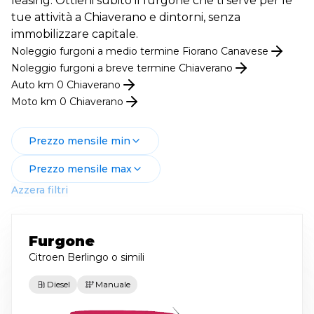
leasing. Ottieni subito il furgone che ti serve per le
tue attività a Chiaverano e dintorni, senza
immobilizzare capitale.
Noleggio
furgoni
a medio termine
Fiorano Canavese
Noleggio
furgoni
a breve termine
Chiaverano
Auto km 0
Chiaverano
Moto km 0
Chiaverano
Prezzo mensile min
Prezzo mensile max
Azzera filtri
Furgone
Citroen Berlingo
o simili
Diesel
Manuale