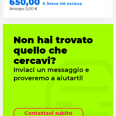
650,00
€ /mese IVA esclusa
Anticipo
0,00 €
Non hai trovato
quello che
cercavi?
Inviaci un messaggio e
proveremo a aiutarti!
Contattaci subito