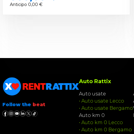
Anticipo
0,00 €
Auto Rattix
Auto usate
•
Auto usate Lecco
Follow the
beat
•
Auto usate Bergamo
Auto km 0
•
Auto km 0 Lecco
•
Auto km 0 Bergamo