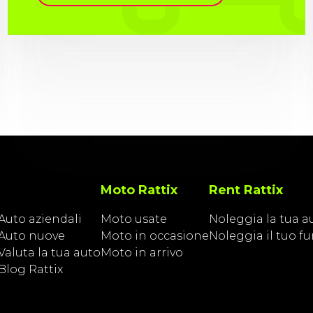
Moto Rattix
Rent Rattix
Auto aziendali
Moto usate
Noleggia la tua a
Auto nuove
Moto in occasione
Noleggia il tuo f
Valuta la tua auto
Moto in arrivo
Blog Rattix