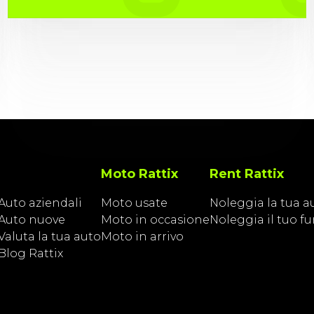
Moto Rattix
Rent Rattix
Auto aziendali
Moto usate
Noleggia la tua a
Auto nuove
Moto in occasione
Noleggia il tuo f
Valuta la tua auto
Moto in arrivo
Blog Rattix