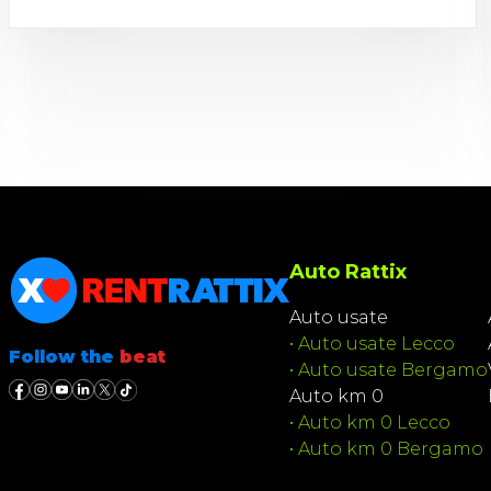
Auto Rattix
Auto usate
•
Auto usate Lecco
Follow the
beat
•
Auto usate Bergamo
Auto km 0
•
Auto km 0 Lecco
•
Auto km 0 Bergamo