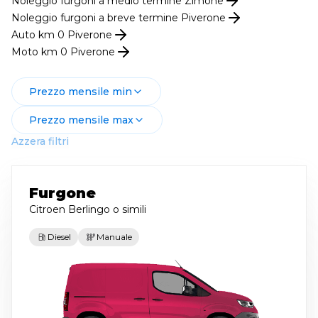
Noleggio
furgoni
a medio termine
Zimone
Noleggio
furgoni
a breve termine
Piverone
Auto km 0
Piverone
Moto km 0
Piverone
Prezzo mensile min
Prezzo mensile max
Azzera filtri
Furgone
Citroen Berlingo
o simili
Diesel
Manuale