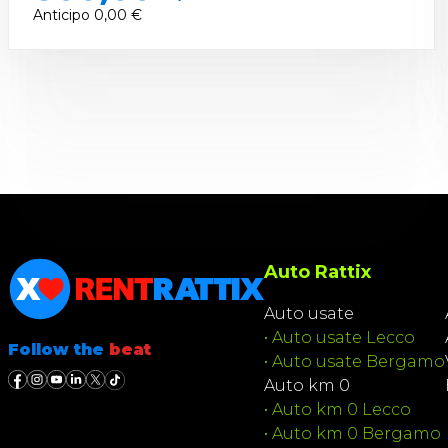
Anticipo
0,00 €
Auto Rattix
Auto usate
•
Auto usate Lecco
Follow the
beat
•
Auto usate Bergamo
Auto km 0
•
Auto km 0 Lecco
•
Auto km 0 Bergamo