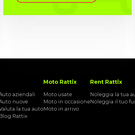
Moto Rattix
Rent Rattix
Auto aziendali
Moto usate
Noleggia la tua a
Auto nuove
Moto in occasione
Noleggia il tuo f
Valuta la tua auto
Moto in arrivo
Blog Rattix