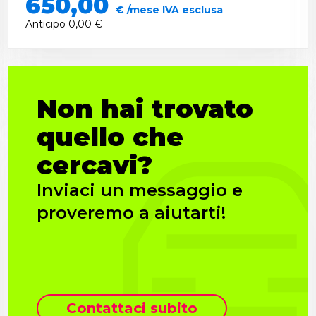
650,00
€ /mese IVA esclusa
Anticipo
0,00 €
Non hai trovato
quello che
cercavi?
Inviaci un messaggio e
proveremo a aiutarti!
Contattaci subito