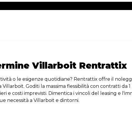
mine Villarboit Rentrattix
attività o le esigenze quotidiane? Rentrattix offre il nole
i a Villarboit. Goditi la massima flessibilità con contratti
ri e costi imprevisti. Dimentica i vincoli del leasing e l'i
tue necessità a Villarboit e dintorni.