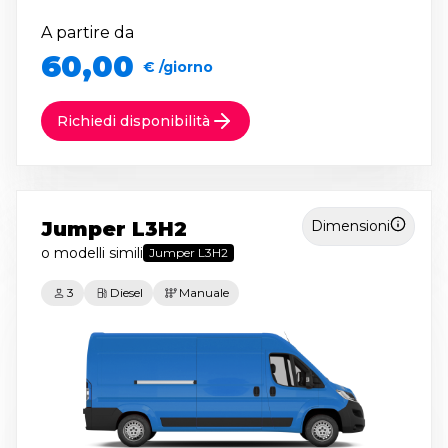
A partire da
60,00
€ /giorno
Richiedi disponibilità
Jumper L3H2
Dimensioni
o modelli simili
Jumper L3H2
3
Diesel
Manuale