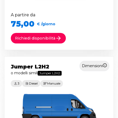
A partire da
75,00
€ /giorno
Richiedi disponibilità
Jumper L2H2
Dimensioni
o modelli simili
Jumper L2H2
3
Diesel
Manuale