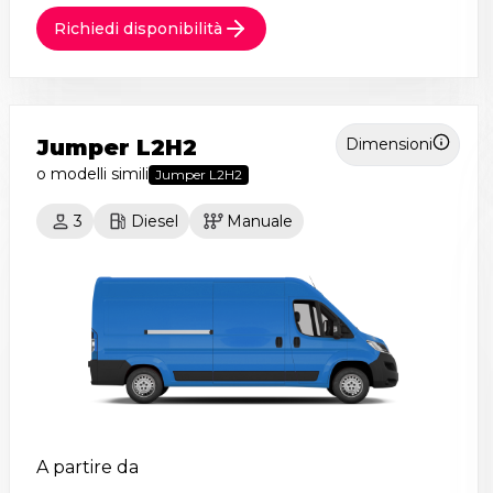
Richiedi disponibilità
Jumper L2H2
Dimensioni
o modelli simili
Jumper L2H2
3
Diesel
Manuale
A partire da