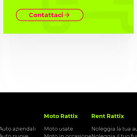
Contattaci
Moto Rattix
Rent Rattix
Auto aziendali
Moto usate
Noleggia la tua a
Auto nuove
Moto in occasione
Noleggia il tuo f