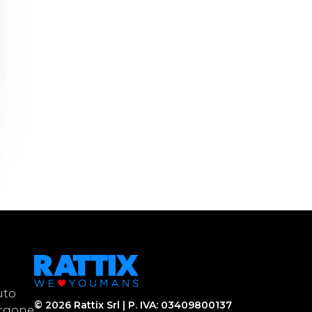
uto
©
2026
Rattix Srl | P. IVA: 03409800137
urgone