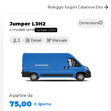
Noleggio furgoni Casanova Elvo
Jumper L3H2
Dimensioni
o modelli simili
Jumper L3H2
3
Diesel
Manuale
A partire da
75,00
€ /giorno