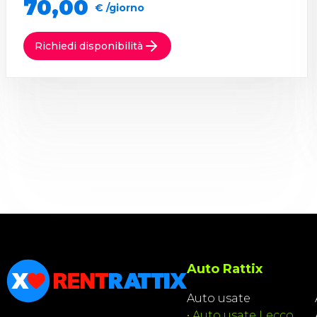
70,00
€ /giorno
Richiedi disponibilità
Auto Rattix
Auto usate
•
Auto usate Lecco