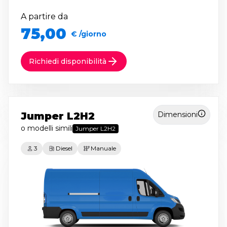
A partire da
75,00
€ /giorno
Richiedi disponibilità
Jumper L2H2
Dimensioni
o modelli simili
Jumper L2H2
3
Diesel
Manuale