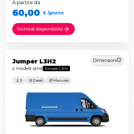
A partire da
60,00
€ /giorno
Richiedi disponibilità
Jumper L3H2
Dimensioni
o modelli simili
Jumper L3H2
3
Diesel
Manuale