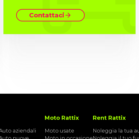
Contattaci
Moto Rattix
Rent Rattix
Auto aziendali
Moto usate
Noleggia la tua a
Auto nuove
Moto in occasione
Noleggia il tuo f