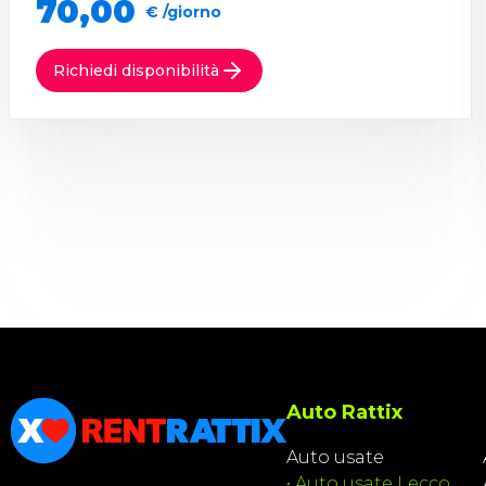
70,00
€ /giorno
Richiedi disponibilità
Auto Rattix
Auto usate
•
Auto usate Lecco