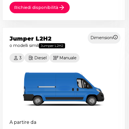
Richiedi disponibilità
Jumper L2H2
Dimensioni
o modelli simili
Jumper L2H2
3
Diesel
Manuale
A partire da