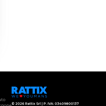
uto
©
2026
Rattix Srl | P. IVA: 03409800137
urgone