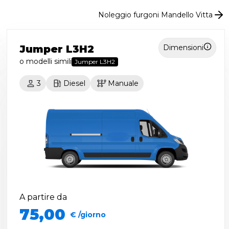
Noleggio furgoni Mandello Vitta
Jumper L3H2
Dimensioni
o modelli simili
Jumper L3H2
3
Diesel
Manuale
A partire da
75,00
€ /giorno